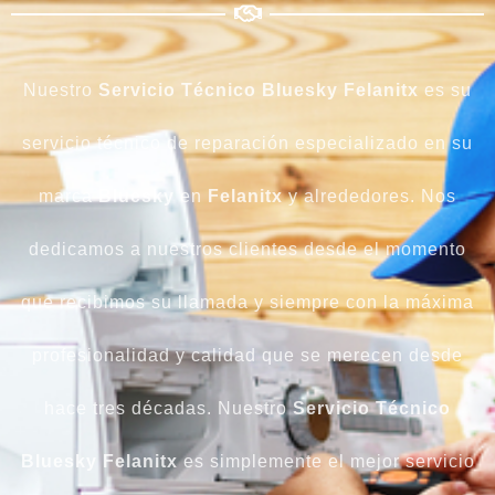
Nuestro
Servicio Técnico Bluesky Felanitx
es su
servicio técnico de reparación especializado en su
marca
Bluesky
en
Felanitx
y alrededores. Nos
dedicamos a nuestros clientes desde el momento
que recibimos su llamada y siempre con la máxima
profesionalidad y calidad que se merecen desde
hace tres décadas. Nuestro
Servicio Técnico
Bluesky Felanitx
es simplemente el mejor servicio