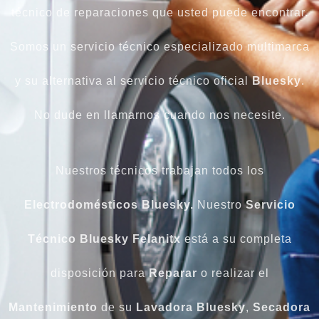
técnico de reparaciones que usted puede encontrar.
Somos un servicio técnico especializado multimarca
y su alternativa al servicio técnico oficial
Bluesky
.
No dude en llamarnos cuando nos necesite.
Nuestros técnicos trabajan todos los
Electrodomésticos
Bluesky.
Nuestro
Servicio
Técnico Bluesky Felanitx
está a su completa
disposición para
Reparar
o realizar el
Mantenimiento
de su
Lavadora
Bluesky
,
Secadora