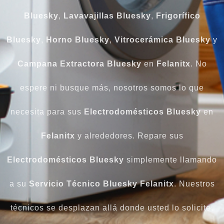
Bluesky
,
Lavavajillas
Bluesky
,
Frigorífico
Bluesky
,
Horno
Bluesky
,
Vitrocerámica
Bluesky
y
Campana
Extractora
Bluesky
en
Felanitx
. No
espere ni busque más, nosotros somos lo que
necesita para sus
Electrodomésticos
Bluesky
en
Felanitx
y alrededores. Repare sus
Electrodomésticos
Bluesky
simplemente llamando
a su
Servicio Técnico Bluesky Felanitx
. Nuestros
técnicos se desplazan allá donde usted lo solicite,