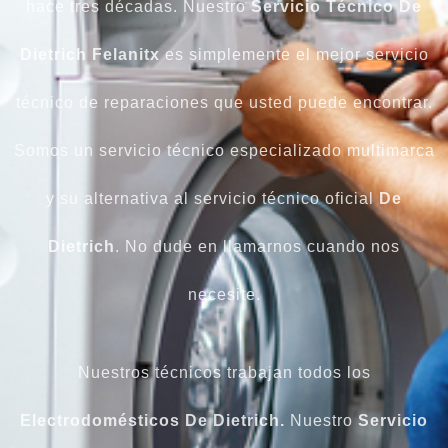
hace tres décadas. Nuestro
Servicio Técnico De
Dietrich Felanitx
es simplemente el mejor servicio
técnico de reparaciones que usted puede encontrar.
Somos un servicio técnico especializado multimarca
y su alternativa al servicio técnico oficial
De
Dietrich
. No dude en llamarnos cuando nos
necesite.
Nuestros técnicos trabajan todos los
Electrodomésticos
De Dietrich.
Nuestro
Servicio