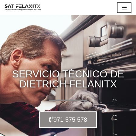
Saltar
al
contenido
SERVICIO TÉCNICO DE
DIETRICH FELANITX
971 575 578