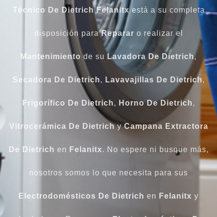
Técnico De Dietrich Felanitx
está a su completa
disposición para
Reparar
o realizar el
Mantenimiento
de su
Lavadora
De Dietrich
,
Secadora
De Dietrich
,
Lavavajillas
De Dietrich
,
Frigorífico
De Dietrich
,
Horno
De Dietrich
,
Vitrocerámica
De Dietrich
y
Campana
Extractora
De Dietrich
en
Felanitx
. No espere ni busque más,
nosotros somos lo que necesita para sus
Electrodomésticos
De Dietrich
en
Felanitx
y