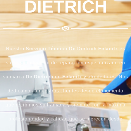
DIETRICH
Nuestro
Servicio Técnico De Dietrich Felanitx
es
su servicio técnico de reparación especializado en
su marca
De Dietrich
en
Felanitx
y alrededores. Nos
dedicamos a nuestros clientes desde el momento
que recibimos su llamada y siempre con la máxima
profesionalidad y calidad que se merecen desde