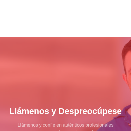
Llámenos y Despreocúpese
Llámenos y confíe en auténticos profesionales