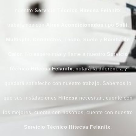
nuestro
Servicio Técnico Hitecsa Felanitx
trabajamos con
Aires Acondicionados
tipo
Split
,
Multisplit
,
Conductos
,
Techo
,
Suelo
y
Bomba
de
Calor
. No espere más y llame a nuestro
Servicio
Técnico Hitecsa Felanitx
, notará la diferencia y
quedará satisfecho con nuestro trabajo. Sabemos lo
que sus instalaciones
Hitecsa
necesitan, cuente con
los mejores, cuente con nosotros, cuente con nuestro
Servicio Técnico Hitecsa Felanitx
.