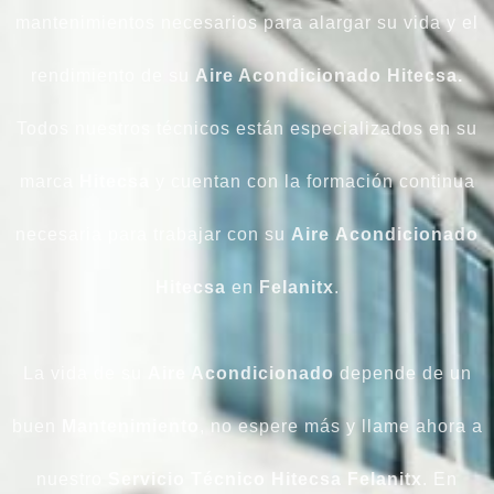
mantenimientos necesarios para alargar su vida y el
rendimiento de su
Aire Acondicionado Hitecsa.
Todos nuestros técnicos están especializados en su
marca
Hitecsa
y cuentan con la formación continua
necesaria para trabajar con su
Aire
Acondicionado
Hitecsa
en
Felanitx
.
La vida de su
Aire Acondicionado
depende de un
buen
Mantenimiento
, no espere más y llame ahora a
nuestro
Servicio Técnico Hitecsa Felanitx
. En