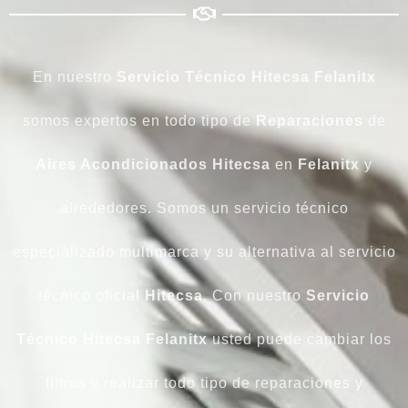
En nuestro
Servicio Técnico Hitecsa Felanitx
somos expertos en todo tipo de
Reparaciones
de
Aires Acondicionados
Hitecsa
en
Felanitx
y
alrededores. Somos un servicio técnico
especializado multimarca y su alternativa al servicio
técnico oficial
Hitecsa
. Con nuestro
Servicio
Técnico Hitecsa Felanitx
usted puede cambiar los
filtros y realizar todo tipo de reparaciones y